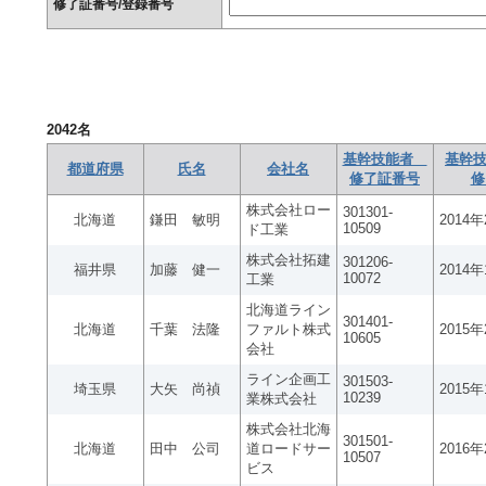
修了証番号/登録番号
2042
名
基幹技能者
基幹技
都道府県
氏名
会社名
修了証番号
修
株式会社ロー
301301-
北海道
鎌田 敏明
2014
10509
ド工業
株式会社拓建
301206-
福井県
加藤 健一
2014
10072
工業
北海道ライン
301401-
北海道
千葉 法隆
ファルト株式
2015
10605
会社
ライン企画工
301503-
埼玉県
大矢 尚禎
2015
10239
業株式会社
株式会社北海
301501-
北海道
田中 公司
道ロードサー
2016
10507
ビス