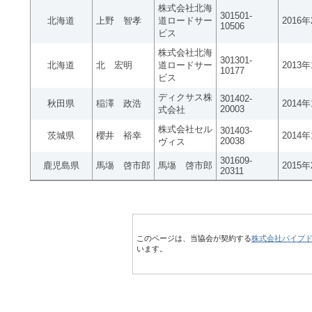
株式会社北海
301501-
北海道
上野 智孝
道ロードサー
2016
10506
ビス
株式会社北海
301301-
北海道
北 宏明
道ロードサー
2013
10177
ビス
ディクサス株
301402-
秋田県
稲澤 政浩
2014
20003
式会社
株式会社セル
301403-
茨城県
櫻井 裕幸
2014
20038
ヴィス
301609-
鹿児島県
馬塲 啓市郎
馬塲 啓市郎
2015
20311
このページは、当協会が契約する
株式会社パイプ
います。