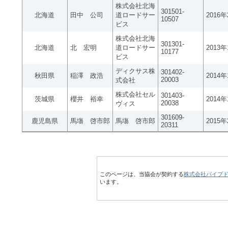
株式会社北海
301501-
北海道
田中 公司
道ロードサー
2016
10507
ビス
株式会社北海
301301-
北海道
北 宏明
道ロードサー
2013
10177
ビス
ディクサス株
301402-
秋田県
稲澤 政浩
2014
20003
式会社
株式会社セル
301403-
茨城県
櫻井 裕幸
2014
20038
ヴィス
301609-
鹿児島県
馬塲 啓市郎
馬塲 啓市郎
2015
20311
このページは、当協会が契約する
株式会社パイプ
います。