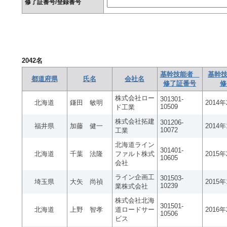
修了証番号/登録番号
2042
名
基幹技能者
基幹技
都道府県
氏名
会社名
修了証番号
修
株式会社ロー
301301-
北海道
鎌田 敏明
2014
10509
ド工業
株式会社拓建
301206-
福井県
加藤 健一
2014
10072
工業
北海道ライン
301401-
北海道
千葉 法隆
ファルト株式
2015
10605
会社
ライン企画工
301503-
埼玉県
大矢 尚禎
2015
10239
業株式会社
株式会社北海
301501-
北海道
上野 智孝
道ロードサー
2016
10506
ビス