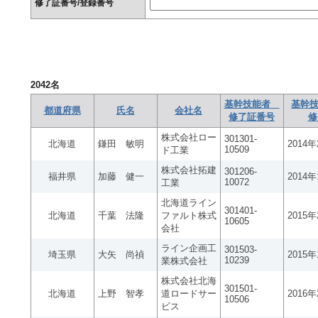
修了証番号/登録番号
2042
名
基幹技能者
基幹技
都道府県
氏名
会社名
修了証番号
修
株式会社ロー
301301-
北海道
鎌田 敏明
2014
10509
ド工業
株式会社拓建
301206-
福井県
加藤 健一
2014
10072
工業
北海道ライン
301401-
北海道
千葉 法隆
ファルト株式
2015
10605
会社
ライン企画工
301503-
埼玉県
大矢 尚禎
2015
10239
業株式会社
株式会社北海
301501-
北海道
上野 智孝
道ロードサー
2016
10506
ビス