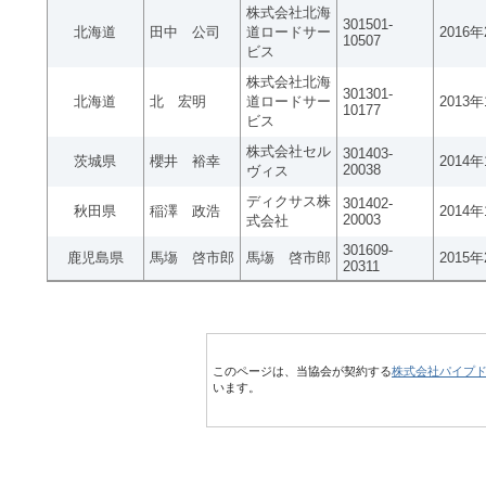
株式会社北海
301501-
北海道
田中 公司
道ロードサー
2016
10507
ビス
株式会社北海
301301-
北海道
北 宏明
道ロードサー
2013
10177
ビス
株式会社セル
301403-
茨城県
櫻井 裕幸
2014
20038
ヴィス
ディクサス株
301402-
秋田県
稲澤 政浩
2014
20003
式会社
301609-
鹿児島県
馬塲 啓市郎
馬塲 啓市郎
2015
20311
このページは、当協会が契約する
株式会社パイプ
います。