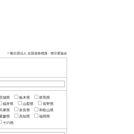
一般社団法人 全国道路標識・標示業協会
茨城県
栃木県
群馬県
福井県
山梨県
長野県
兵庫県
奈良県
和歌山県
愛媛県
高知県
福岡県
その他