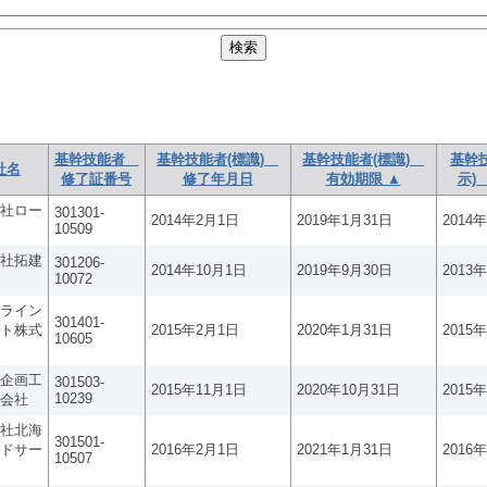
基幹技能者
基幹技能者(標識)
基幹技能者(標識)
基幹
社名
修了証番号
修了年月日
有効期限 ▲
示)
社ロー
301301-
2014年2月1日
2019年1月31日
2014
10509
社拓建
301206-
2014年10月1日
2019年9月30日
2013
10072
ライン
301401-
ト株式
2015年2月1日
2020年1月31日
2015
10605
企画工
301503-
2015年11月1日
2020年10月31日
2015
10239
会社
社北海
301501-
ドサー
2016年2月1日
2021年1月31日
2016
10507