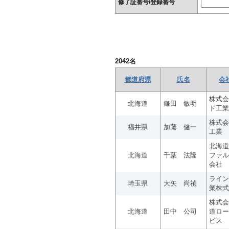
修了証番号/登録番号
2042
名
都道府県
氏名
会
株式会
北海道
鎌田 敏明
ド工業
株式会
福井県
加藤 健一
工業
北海道
北海道
千葉 法隆
ファル
会社
ライン
埼玉県
大矢 尚禎
業株式
株式会
北海道
田中 公司
道ロー
ビス