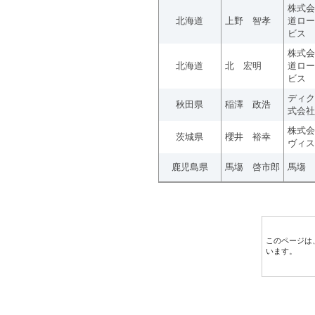
株式会
北海道
上野 智孝
道ロー
ビス
株式会
北海道
北 宏明
道ロー
ビス
ディク
秋田県
稲澤 政浩
式会社
株式会
茨城県
櫻井 裕幸
ヴィス
鹿児島県
馬塲 啓市郎
馬塲 
このページは
います。