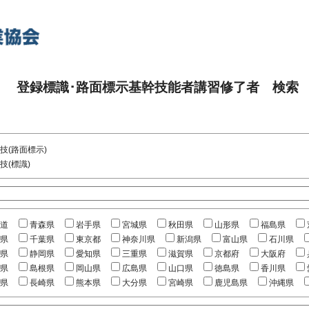
登録標識･路面標示基幹技能者講習修了者 検索
技(路面標示)
技(標識)
道
青森県
岩手県
宮城県
秋田県
山形県
福島県
県
千葉県
東京都
神奈川県
新潟県
富山県
石川県
県
静岡県
愛知県
三重県
滋賀県
京都府
大阪府
県
島根県
岡山県
広島県
山口県
徳島県
香川県
県
長崎県
熊本県
大分県
宮崎県
鹿児島県
沖縄県