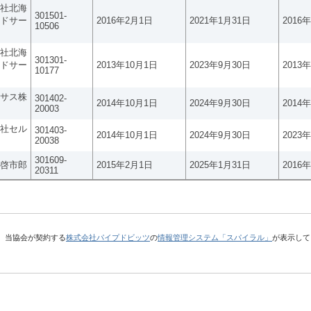
社北海
301501-
ドサー
2016年2月1日
2021年1月31日
2016
10506
社北海
301301-
ドサー
2013年10月1日
2023年9月30日
2013
10177
サス株
301402-
2014年10月1日
2024年9月30日
2014
20003
社セル
301403-
2014年10月1日
2024年9月30日
2023
20038
301609-
啓市郎
2015年2月1日
2025年1月31日
2016
20311
、当協会が契約する
株式会社パイプドビッツ
の
情報管理システム「スパイラル」
が表示して