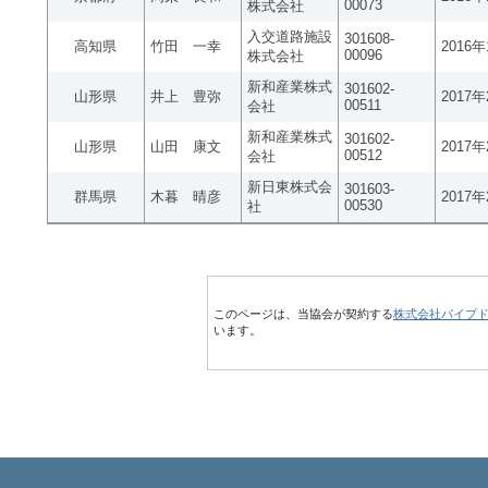
00073
株式会社
入交道路施設
301608-
高知県
竹田 一幸
2016
00096
株式会社
新和産業株式
301602-
山形県
井上 豊弥
2017
00511
会社
新和産業株式
301602-
山形県
山田 康文
2017
00512
会社
新日東株式会
301603-
群馬県
木暮 晴彦
2017
00530
社
このページは、当協会が契約する
株式会社パイプ
います。