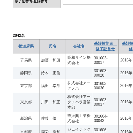
修了証番号/登録番号
2042
名
基幹技能者
基幹技
都道府県
氏名
会社名
修了証番号
修
昭和サイン株
301603-
群馬県
加藤 和茂
2016
00017
式会社
301603-
静岡県
鈴木 正倫
2016
00028
株式会社アー
301603-
東京都
福田 幸治
2016
00036
クノハラ
株式会社アー
301603-
東京都
川田 和正
クノハラ営業
2016
00037
本部
燕振興工業株
301604-
新潟県
佐藤 修
2016
00043
式会社
ジェイテック
301606-
京都府
周栄 良和
2016