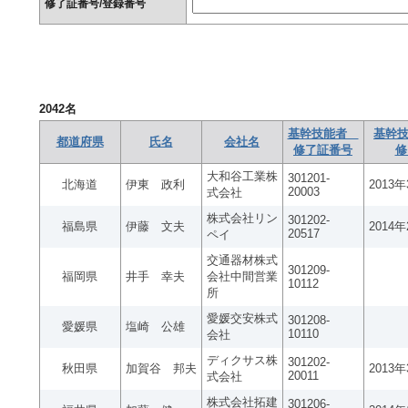
修了証番号/登録番号
2042
名
基幹技能者
基幹技
都道府県
氏名
会社名
修了証番号
修
大和谷工業株
301201-
北海道
伊東 政利
2013
20003
式会社
株式会社リン
301202-
福島県
伊藤 文夫
2014
20517
ペイ
交通器材株式
301209-
福岡県
井手 幸夫
会社中間営業
10112
所
愛媛交安株式
301208-
愛媛県
塩崎 公雄
10110
会社
ディクサス株
301202-
秋田県
加賀谷 邦夫
2013
20011
式会社
株式会社拓建
301206-