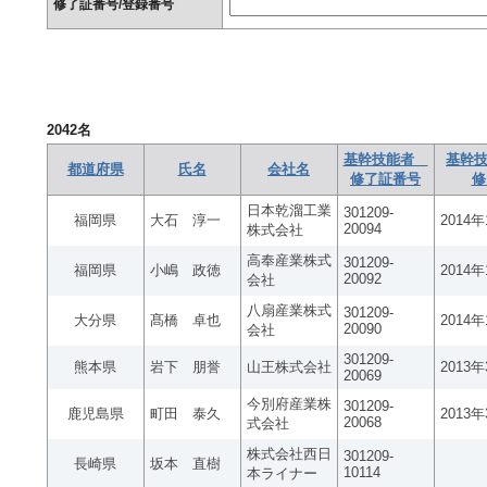
修了証番号/登録番号
2042
名
基幹技能者
基幹技
都道府県
氏名
会社名
修了証番号
修
日本乾溜工業
301209-
福岡県
大石 淳一
2014
20094
株式会社
高奉産業株式
301209-
福岡県
小嶋 政徳
2014
20092
会社
八扇産業株式
301209-
大分県
髙橋 卓也
2014
20090
会社
301209-
熊本県
岩下 朋誉
山王株式会社
2013
20069
今別府産業株
301209-
鹿児島県
町田 泰久
2013
20068
式会社
株式会社西日
301209-
長崎県
坂本 直樹
10114
本ライナー