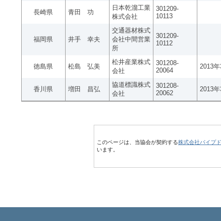
日本乾溜工業
301209-
長崎県
青田 功
10113
株式会社
交通器材株式
301209-
福岡県
井手 幸夫
会社中間営業
10112
所
松井産業株式
301208-
徳島県
松島 弘美
2013
20064
会社
協道標識株式
301208-
香川県
増田 昌弘
2013
20062
会社
このページは、当協会が契約する
株式会社パイプ
います。