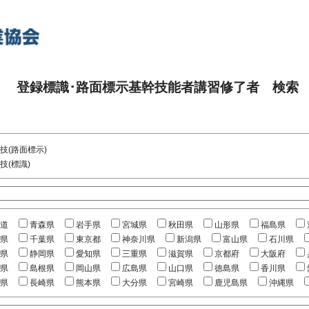
登録標識･路面標示基幹技能者講習修了者 検索
技(路面標示)
技(標識)
道
青森県
岩手県
宮城県
秋田県
山形県
福島県
県
千葉県
東京都
神奈川県
新潟県
富山県
石川県
県
静岡県
愛知県
三重県
滋賀県
京都府
大阪府
県
島根県
岡山県
広島県
山口県
徳島県
香川県
県
長崎県
熊本県
大分県
宮崎県
鹿児島県
沖縄県