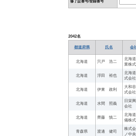
修了証番号/登録番号
2042
名
都道府県
氏名
会
北海道
北海道
宍戸 浩二
業株式
北海道
北海道
浮田 裕也
式会社
大和谷
北海道
伊東 政利
式会社
日栄興
北海道
水間 照義
会社
北海道
北海道
齊藤 慎二
備株式
株式会
青森県
渡邊 健司
ノ中央