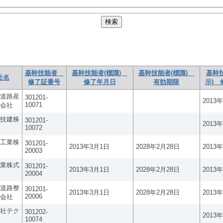
基幹技能者
基幹技能者(標識)
基幹技能者(標識)
基幹
社名
修了証番号
修了年月日
有効期限
示) 
道路産
301201-
2013
10071
会社
技建株
301201-
2013
10072
工業株
301201-
2013年3月1日
2028年2月28日
2013
20003
業株式
301201-
2013年3月1日
2028年2月28日
2013
20004
道路整
301201-
2013年3月1日
2028年2月28日
2013
20006
会社
社テク
301202-
2013
10074