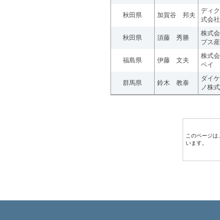
ディク
秋田県
加賀谷 邦夫
式会社
株式会
秋田県
須藤 秀勝
プス産
株式会
福島県
伊藤 文夫
ペイ
ダイケ
群馬県
鈴木 教泰
ノ株式
このページは
います。