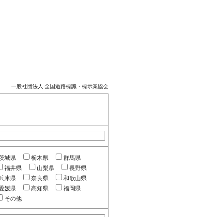
一般社団法人 全国道路標識・標示業協会
茨城県
栃木県
群馬県
福井県
山梨県
長野県
兵庫県
奈良県
和歌山県
愛媛県
高知県
福岡県
その他