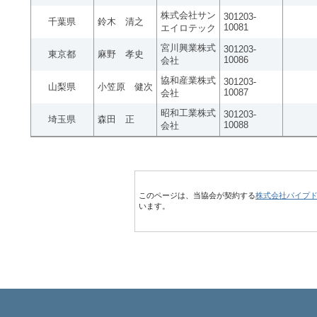
株式会社サン
301203-
千葉県
鈴木 清之
10081
エイロテック
宮川興業株式
301203-
東京都
麻野 孝史
10086
会社
協和産業株式
301203-
山梨県
小笠原 健次
10087
会社
昭和工業株式
301203-
埼玉県
森田 正
10088
会社
このページは、当協会が契約する
株式会社パイプ
います。