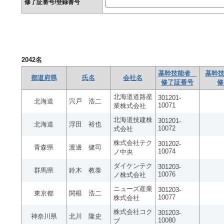
修了証番号/登録番号
2042
名
基幹技能者
基幹技
都道府県
氏名
会社名
修了証番号
修
北海道道路産
301201-
北海道
宍戸 浩二
10071
業株式会社
北海道技建株
301201-
北海道
浮田 裕也
10072
式会社
株式会社テク
301202-
青森県
渡邊 健司
10074
ノ中央
ダイケンテク
301203-
群馬県
鈴木 教泰
10076
ノ株式会社
ニューズ産業
301203-
東京都
関根 浩二
10077
株式会社
株式会社コク
301203-
神奈川県
北川 隆史
10080
ブ