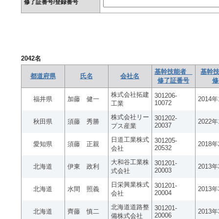
修了証番号/登録番号
2042
名
基幹技能者
基幹技
都道府県
氏名
会社名
修了証番号
修
株式会社拓建
301206-
福井県
加藤 健一
2014
10072
工業
株式会社リー
301202-
秋田県
須藤 秀勝
2022
20037
プス産業
日道工業株式
301205-
愛知県
須藤 正親
2018
20532
会社
大和谷工業株
301201-
北海道
伊東 政利
2013
20003
式会社
日栄興業株式
301201-
北海道
水間 照義
2013
20004
会社
北海道道路整
301201-
北海道
齊藤 慎二
2013
20006
備株式会社