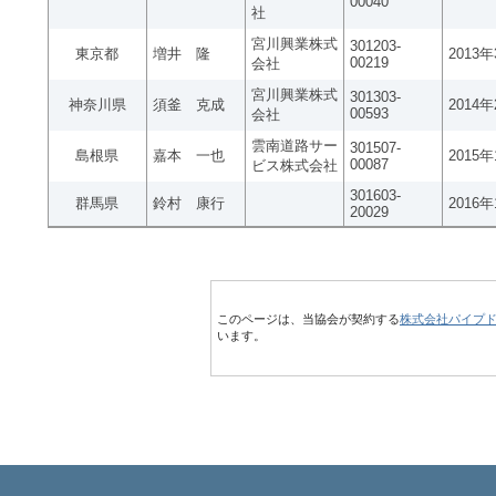
00040
社
宮川興業株式
301203-
東京都
増井 隆
2013
00219
会社
宮川興業株式
301303-
神奈川県
須釜 克成
2014
00593
会社
雲南道路サー
301507-
島根県
嘉本 一也
2015
00087
ビス株式会社
301603-
群馬県
鈴村 康行
2016
20029
このページは、当協会が契約する
株式会社パイプ
います。