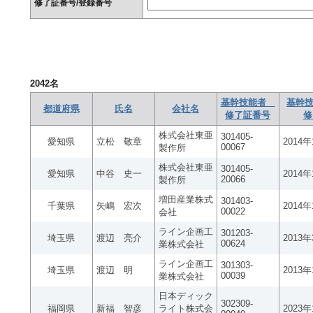
修了証番号/登録番号
2042
名
基幹技能者
基幹技
都道府県
氏名
会社名
修了証番号
修
株式会社東亜
301405-
愛知県
立松 敬章
2014
00067
製作所
株式会社東亜
301405-
愛知県
中谷 史一
2014
20066
製作所
増田産業株式
301403-
千葉県
矢嶋 宏次
2014
00022
会社
ライン企画工
301203-
埼玉県
渡辺 亮介
2013
00624
業株式会社
ライン企画工
301303-
埼玉県
渡辺 明
2013
00039
業株式会社
日本ディック
302309-
福岡県
新福 智彦
ライト株式会
2023