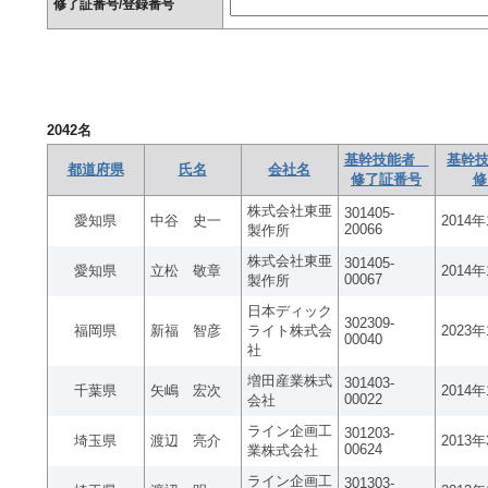
修了証番号/登録番号
2042
名
基幹技能者
基幹技
都道府県
氏名
会社名
修了証番号
修
株式会社東亜
301405-
愛知県
中谷 史一
2014
20066
製作所
株式会社東亜
301405-
愛知県
立松 敬章
2014
00067
製作所
日本ディック
302309-
福岡県
新福 智彦
ライト株式会
2023
00040
社
増田産業株式
301403-
千葉県
矢嶋 宏次
2014
00022
会社
ライン企画工
301203-
埼玉県
渡辺 亮介
2013
00624
業株式会社
ライン企画工
301303-