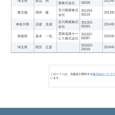
埼玉県
渡辺 明
2013
00039
業株式会社
宮川興業株式
301203-
東京都
増井 隆
2013
00219
会社
宮川興業株式
301303-
神奈川県
須釜 克成
2014
00593
会社
雲南道路サー
301507-
島根県
嘉本 一也
2015
00087
ビス株式会社
301603-
埼玉県
雨宮 正彦
2016
20018
このページは、当協会が契約する
株式会社パイプ
います。