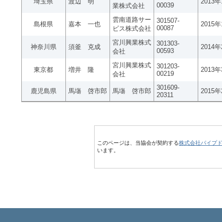
埼玉県
渡辺 明
2013
00039
業株式会社
雲南道路サー
301507-
島根県
嘉本 一也
2015
00087
ビス株式会社
宮川興業株式
301303-
神奈川県
須釜 克成
2014
00593
会社
宮川興業株式
301203-
東京都
増井 隆
2013
00219
会社
301609-
鹿児島県
馬塲 啓市郎
馬塲 啓市郎
2015
20311
このページは、当協会が契約する
株式会社パイプ
います。