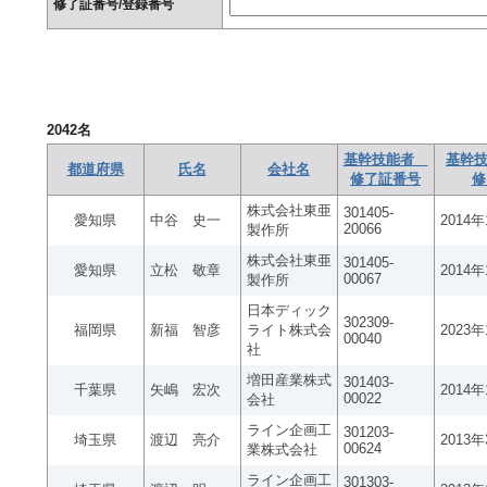
修了証番号/登録番号
2042
名
基幹技能者
基幹技
都道府県
氏名
会社名
修了証番号
修
株式会社東亜
301405-
愛知県
中谷 史一
2014
20066
製作所
株式会社東亜
301405-
愛知県
立松 敬章
2014
00067
製作所
日本ディック
302309-
福岡県
新福 智彦
ライト株式会
2023
00040
社
増田産業株式
301403-
千葉県
矢嶋 宏次
2014
00022
会社
ライン企画工
301203-
埼玉県
渡辺 亮介
2013
00624
業株式会社
ライン企画工
301303-