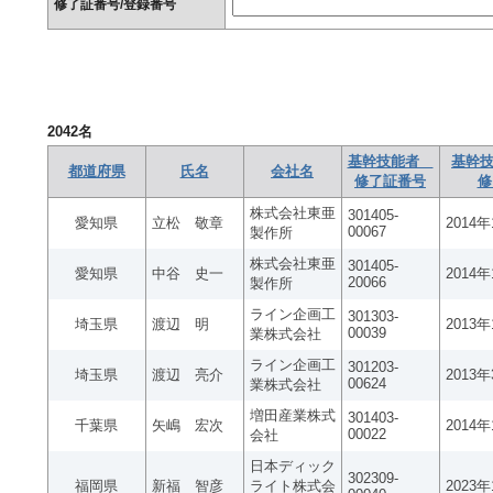
修了証番号/登録番号
2042
名
基幹技能者
基幹技
都道府県
氏名
会社名
修了証番号
修
株式会社東亜
301405-
愛知県
立松 敬章
2014
00067
製作所
株式会社東亜
301405-
愛知県
中谷 史一
2014
20066
製作所
ライン企画工
301303-
埼玉県
渡辺 明
2013
00039
業株式会社
ライン企画工
301203-
埼玉県
渡辺 亮介
2013
00624
業株式会社
増田産業株式
301403-
千葉県
矢嶋 宏次
2014
00022
会社
日本ディック
302309-
福岡県
新福 智彦
ライト株式会
2023