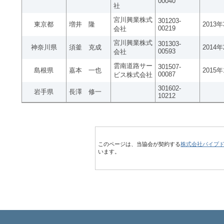
00040
社
宮川興業株式
301203-
東京都
増井 隆
2013
00219
会社
宮川興業株式
301303-
神奈川県
須釜 克成
2014
00593
会社
雲南道路サー
301507-
島根県
嘉本 一也
2015
00087
ビス株式会社
301602-
岩手県
長澤 修一
10212
このページは、当協会が契約する
株式会社パイプ
います。