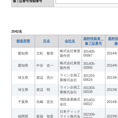
修了証番号/登録番号
2042
名
基幹技能者
基幹技
都道府県
氏名
会社名
修了証番号
修
株式会社東亜
301405-
愛知県
立松 敬章
2014
00067
製作所
株式会社東亜
301405-
愛知県
中谷 史一
2014
20066
製作所
ライン企画工
301203-
埼玉県
渡辺 亮介
2013
00624
業株式会社
ライン企画工
301303-
埼玉県
渡辺 明
2013
00039
業株式会社
増田産業株式
301403-
千葉県
矢嶋 宏次
2014
00022
会社
日本ディック
302309-
福岡県
新福 智彦
ライト株式会
2023