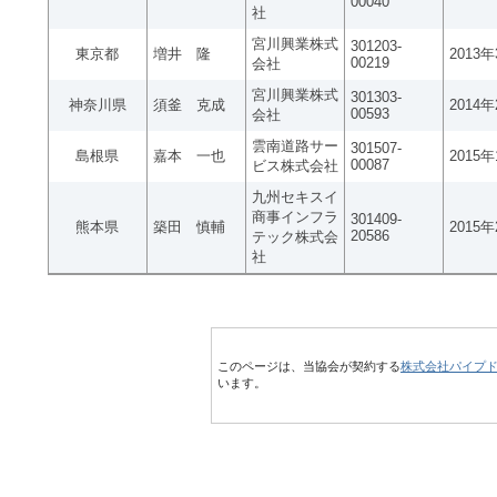
00040
社
宮川興業株式
301203-
東京都
増井 隆
2013
00219
会社
宮川興業株式
301303-
神奈川県
須釜 克成
2014
00593
会社
雲南道路サー
301507-
島根県
嘉本 一也
2015
00087
ビス株式会社
九州セキスイ
商事インフラ
301409-
熊本県
築田 慎輔
2015
20586
テック株式会
社
このページは、当協会が契約する
株式会社パイプ
います。