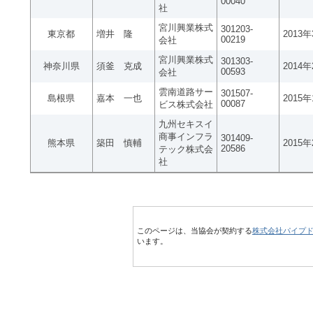
00040
社
宮川興業株式
301203-
東京都
増井 隆
2013
00219
会社
宮川興業株式
301303-
神奈川県
須釜 克成
2014
00593
会社
雲南道路サー
301507-
島根県
嘉本 一也
2015
00087
ビス株式会社
九州セキスイ
商事インフラ
301409-
熊本県
築田 慎輔
2015
20586
テック株式会
社
このページは、当協会が契約する
株式会社パイプ
います。