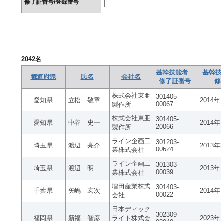
修了証番号/登録番号
2042
名
基幹技能者
基幹技
都道府県
氏名
会社名
修了証番号
修
株式会社東亜
301405-
愛知県
立松 敬章
2014
00067
製作所
株式会社東亜
301405-
愛知県
中谷 史一
2014
20066
製作所
ライン企画工
301203-
埼玉県
渡辺 亮介
2013
00624
業株式会社
ライン企画工
301303-
埼玉県
渡辺 明
2013
00039
業株式会社
増田産業株式
301403-
千葉県
矢嶋 宏次
2014
00022
会社
日本ディック
302309-
福岡県
新福 智彦
ライト株式会
2023