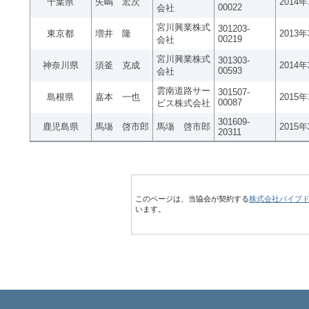
千葉県
矢嶋 宏次
2014
00022
会社
宮川興業株式
301203-
東京都
増井 隆
2013
00219
会社
宮川興業株式
301303-
神奈川県
須釜 克成
2014
00593
会社
雲南道路サー
301507-
島根県
嘉本 一也
2015
00087
ビス株式会社
301609-
鹿児島県
馬塲 啓市郎
馬塲 啓市郎
2015
20311
このページは、当協会が契約する
株式会社パイプ
います。