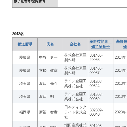
修了証番号/登録番号
2042
名
基幹技能者
基幹技
都道府県
氏名
会社名
修了証番号
修
株式会社東亜
301405-
愛知県
中谷 史一
2014
20066
製作所
株式会社東亜
301405-
愛知県
立松 敬章
2014
00067
製作所
ライン企画工
301203-
埼玉県
渡辺 亮介
2013
00624
業株式会社
ライン企画工
301303-
埼玉県
渡辺 明
2013
00039
業株式会社
日本ディック
302309-
福岡県
新福 智彦
ライト株式会
2023
00040
社
増田産業株式
301403-