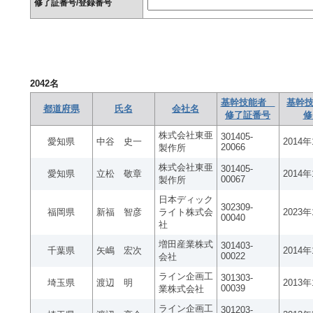
修了証番号/登録番号
2042
名
基幹技能者
基幹技
都道府県
氏名
会社名
修了証番号
修
株式会社東亜
301405-
愛知県
中谷 史一
2014
20066
製作所
株式会社東亜
301405-
愛知県
立松 敬章
2014
00067
製作所
日本ディック
302309-
福岡県
新福 智彦
ライト株式会
2023
00040
社
増田産業株式
301403-
千葉県
矢嶋 宏次
2014
00022
会社
ライン企画工
301303-
埼玉県
渡辺 明
2013
00039
業株式会社
ライン企画工
301203-