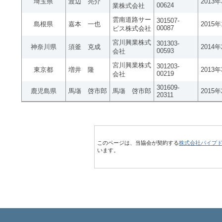
埼玉県
渡辺 亮介
2013
00624
業株式会社
雲南道路サー
301507-
島根県
嘉本 一也
2015
00087
ビス株式会社
宮川興業株式
301303-
神奈川県
須釜 克成
2014
00593
会社
宮川興業株式
301203-
東京都
増井 隆
2013
00219
会社
301609-
鹿児島県
馬塲 啓市郎
馬塲 啓市郎
2015
20311
このページは、当協会が契約する
株式会社パイプ
います。