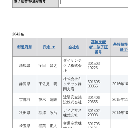
修了証番号/登録番号
2042
名
基幹技能
基幹技能
都道府県
氏名 ▼
会社名
者 修了証
修了
番号
ダイケンテ
301503-
群馬県
宇田 昌之
クノ株式会
10226
社
株式会社キ
301605-
静岡県
宇佐見 明
クテック静
2016年1
00055
岡支店
近畿安全施
301406-
京都府
茨木 清隆
2015年1
20655
設株式会社
ディクサス
301402-
秋田県
稲澤 政浩
2014年1
20003
株式会社
交通産業株
301703-
埼玉県
稲葉 正人