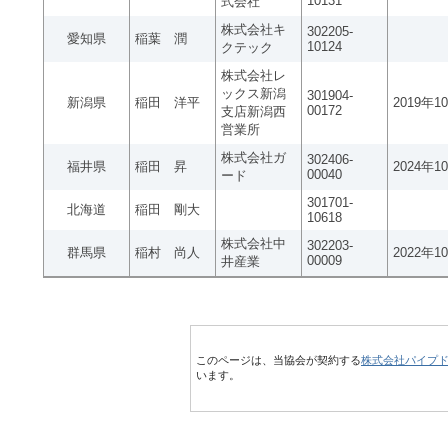
10131
式会社
株式会社キ
302205-
愛知県
稲葉 潤
10124
クテック
株式会社レ
ックス新潟
301904-
新潟県
稲田 洋平
2019年1
00172
支店新潟西
営業所
株式会社ガ
302406-
福井県
稲田 昇
2024年1
00040
ード
301701-
北海道
稲田 剛大
10618
株式会社中
302203-
群馬県
稲村 尚人
2022年1
00009
井産業
このページは、当協会が契約する
株式会社パイプ
います。