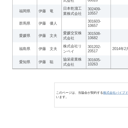
00028
式会社
日本乾溜工
302409-
福岡県
伊藤 竜
10557
業株式会社
301603-
群馬県
伊藤 優人
10657
愛媛交安株
301508-
愛媛県
伊藤 文夫
10682
式会社
株式会社リ
301202-
福島県
伊藤 文夫
2014年2
20517
ンペイ
協栄産業株
301605-
愛知県
伊藤 聡
10263
式会社
このページは、当協会が契約する
株式会社パイプ
います。