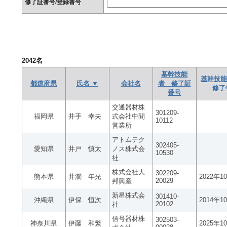
修了証番号/登録番号
2042
名
基幹技能
基幹技能
都道府県
氏名 ▼
会社名
者 修了証
修了
番号
交通器材株
301209-
福岡県
井手 幸夫
式会社中間
10112
営業所
アトムテク
302405-
愛知県
井戸 慎太
ノス株式会
10530
社
株式会社大
302209-
熊本県
井澗 年光
2022年1
20029
邦興産
新星株式会
301410-
沖縄県
伊保 恒次
2014年1
20102
社
信号器材株
302503-
神奈川県
伊藤 和繁
2025年1