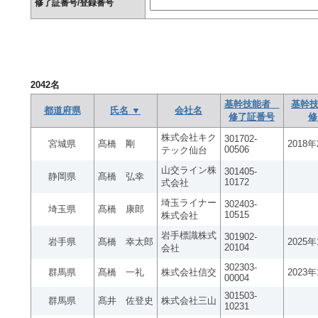
修了証番号/登録番号
2042
名
基幹技能者
基幹技
都道府県
氏名 ▼
会社名
修了証番号
修
株式会社キク
301702-
宮城県
髙橋 剛
2018
00506
テック仙台
山交ライン株
301405-
静岡県
髙橋 弘幸
10172
式会社
埼玉ライナー
302403-
埼玉県
髙橋 康郎
10515
株式会社
岩手標識株式
301902-
岩手県
髙橋 幸太郎
2025
20104
会社
302303-
群馬県
髙橋 一礼
株式会社信交
2023
00004
301503-
群馬県
髙井 佐登史
株式会社三山
10231