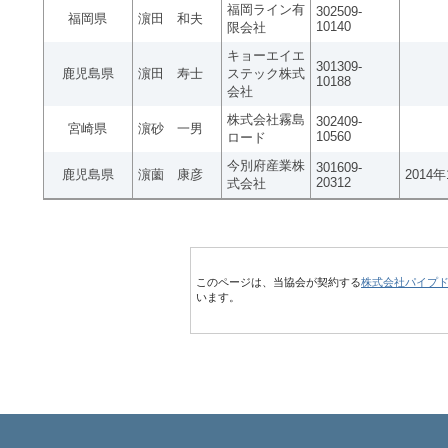
福岡ライン有
302509-
福岡県
濵田 和夫
10140
限会社
キョーエイエ
301309-
鹿児島県
濵田 寿士
ステック株式
10188
会社
株式会社霧島
302409-
宮崎県
濵砂 一男
10560
ロード
今別府産業株
301609-
鹿児島県
濵薗 康彦
2014
20312
式会社
このページは、当協会が契約する
株式会社パイプ
います。