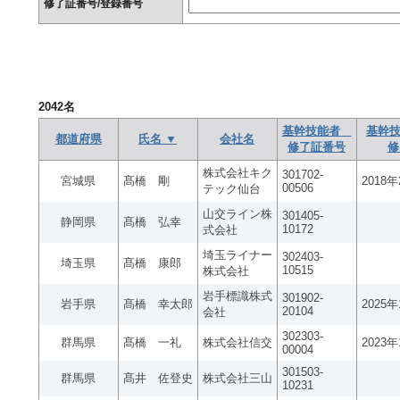
修了証番号/登録番号
2042
名
基幹技能者
基幹技
都道府県
氏名 ▼
会社名
修了証番号
修
株式会社キク
301702-
宮城県
髙橋 剛
2018
00506
テック仙台
山交ライン株
301405-
静岡県
髙橋 弘幸
10172
式会社
埼玉ライナー
302403-
埼玉県
髙橋 康郎
10515
株式会社
岩手標識株式
301902-
岩手県
髙橋 幸太郎
2025
20104
会社
302303-
群馬県
髙橋 一礼
株式会社信交
2023
00004
301503-
群馬県
髙井 佐登史
株式会社三山
10231