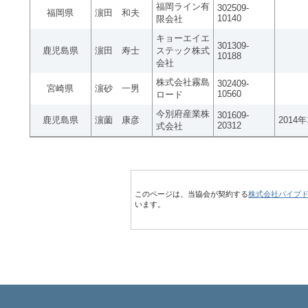
福岡ライン有
302509-
福岡県
濵田 和夫
10140
限会社
キョーエイエ
301309-
鹿児島県
濵田 寿士
ステック株式
10188
会社
株式会社霧島
302409-
宮崎県
濵砂 一男
10560
ロード
今別府産業株
301609-
鹿児島県
濵薗 康彦
2014
20312
式会社
このページは、当協会が契約する
株式会社パイプ
います。