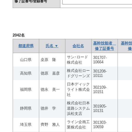
修了証番号/登録番号
2042
名
基幹技能者
基幹技
都道府県
氏名 ▼
会社名
修了証番号
修
サン･ロード
301707-
山口県
桒原 隆
10664
株式会社
株式会社ロー
301208-
高知県
德原 嘉彦
10111
ドグリーンズ
日本ディック
302109-
福岡県
德永 美一
ライト株式会
10151
社
株式会社日本
301905-
静岡県
德井 学
道路システム
10131
浜松支店
ライン企画工
301303-
埼玉県
齊野 雅人
10659
業株式会社