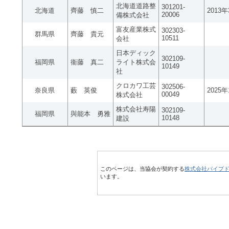
北海道道路整
301201-
北海道
齊藤 慎二
2013
20006
備株式会社
富友産業株式
302303-
群馬県
齊藤 貴元
10511
会社
日本ディック
302109-
福岡県
衞藤 真二
ライト株式会
10149
社
クロカワ工芸
302506-
奈良県
藪 英俊
2025
00049
株式会社
株式会社寿陽
302109-
福岡県
與能本 勇雅
10148
建設
このページは、当協会が契約する
株式会社パイプ
います。