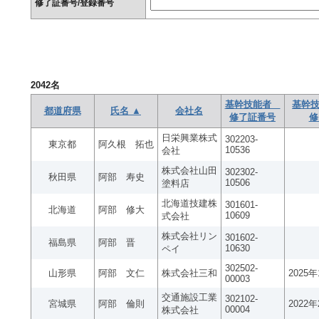
修了証番号/登録番号
2042
名
基幹技能者
基幹技
都道府県
氏名 ▲
会社名
修了証番号
修
日栄興業株式
302203-
東京都
阿久根 拓也
10536
会社
株式会社山田
302302-
秋田県
阿部 寿史
10506
塗料店
北海道技建株
301601-
北海道
阿部 修大
10609
式会社
株式会社リン
301602-
福島県
阿部 晋
10630
ペイ
302502-
山形県
阿部 文仁
株式会社三和
2025
00003
交通施設工業
302102-
宮城県
阿部 倫則
2022
00004
株式会社