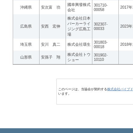
國幸興發株式
301710-
沖縄県
安次富 功
2017
00058
会社
株式会社日本
パーカーライ
302307-
広島県
安西 宏伸
2023
00033
ジング広島工
場
301803-
埼玉県
安川 真二
株式会社環生
2018
00018
株式会社トウ
301902-
山形県
安孫子 翔
10110
ショー
このページは、当協会が契約する
株式会社パイプ
います。