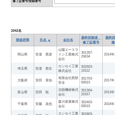
修了証番号/登録番号
2042
名
基幹技能者
基幹技
都道府県
氏名 ▲
会社名
修了証番号
修
山陽エースラ
301307-
岡山県
安達 憲彦
イン工業株式
2014
20634
会社
カンセイ工業
302503-
埼玉県
安達 悠生
10112
株式会社
有限会社西部
301703-
大阪府
安田 英知
2017
00023
安全
北陸機材株式
301304-
富山県
安田 聡
2013
20167
会社
森川産業株式
302403-
千葉県
安藤 昌也
2024
00010
会社
カンセイ工業
301803-