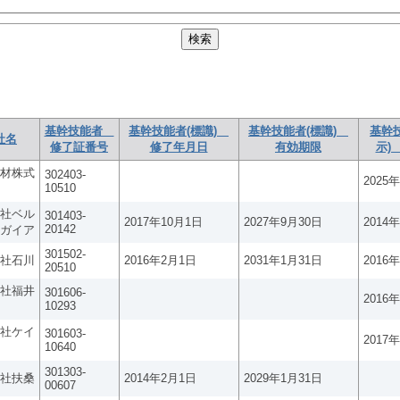
基幹技能者
基幹技能者(標識)
基幹技能者(標識)
基幹
社名
修了証番号
修了年月日
有効期限
示)
材株式
302403-
2025
10510
社ベル
301403-
2017年10月1日
2027年9月30日
2014
20142
ガイア
301502-
社石川
2016年2月1日
2031年1月31日
2016
20510
社福井
301606-
2016
10293
社ケイ
301603-
2017
10640
301303-
社扶桑
2014年2月1日
2029年1月31日
00607