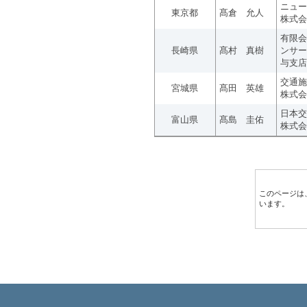
ニュー
東京都
髙倉 允人
株式会
有限会
長崎県
髙村 真樹
ンサー
与支店
交通施
宮城県
髙田 英雄
株式会
日本交
富山県
髙島 圭佑
株式会
このページは
います。