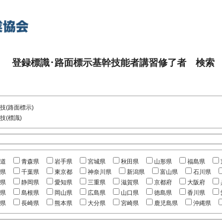
登録標識･路面標示基幹技能者講習修了者 検索
技(路面標示)
技(標識)
道
青森県
岩手県
宮城県
秋田県
山形県
福島県
県
千葉県
東京都
神奈川県
新潟県
富山県
石川県
県
静岡県
愛知県
三重県
滋賀県
京都府
大阪府
県
島根県
岡山県
広島県
山口県
徳島県
香川県
県
長崎県
熊本県
大分県
宮崎県
鹿児島県
沖縄県