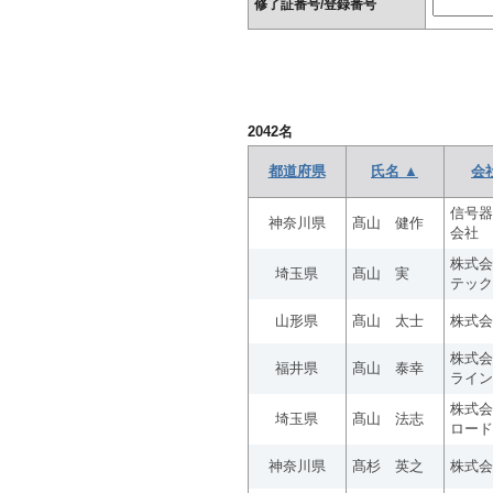
修了証番号/登録番号
2042
名
都道府県
氏名 ▲
会
信号器
神奈川県
髙山 健作
会社
株式会
埼玉県
髙山 実
テック
山形県
髙山 太士
株式会
株式会
福井県
髙山 泰幸
ライン
株式会
埼玉県
髙山 法志
ロード
神奈川県
髙杉 英之
株式会