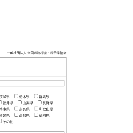
一般社団法人 全国道路標識・標示業協会
茨城県
栃木県
群馬県
福井県
山梨県
長野県
兵庫県
奈良県
和歌山県
愛媛県
高知県
福岡県
その他