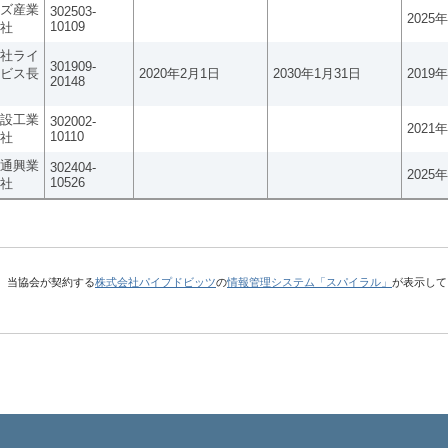
ズ産業
302503-
2025
10109
社
社ライ
301909-
ビス長
2020年2月1日
2030年1月31日
2019
20148
設工業
302002-
2021
10110
社
通興業
302404-
2025
10526
社
、当協会が契約する
株式会社パイプドビッツ
の
情報管理システム「スパイラル」
が表示して