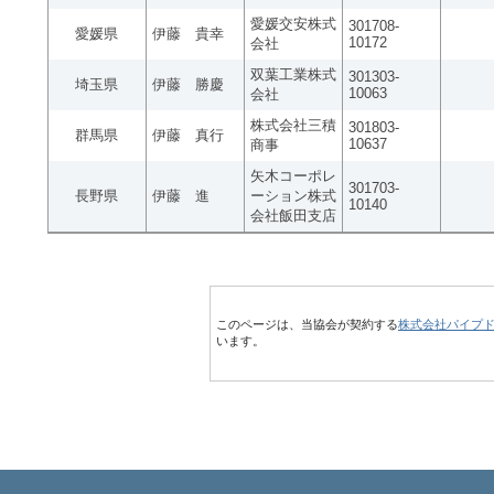
愛媛交安株式
301708-
愛媛県
伊藤 貴幸
10172
会社
双葉工業株式
301303-
埼玉県
伊藤 勝慶
10063
会社
株式会社三積
301803-
群馬県
伊藤 真行
10637
商事
矢木コーポレ
301703-
長野県
伊藤 進
ーション株式
10140
会社飯田支店
このページは、当協会が契約する
株式会社パイプ
います。