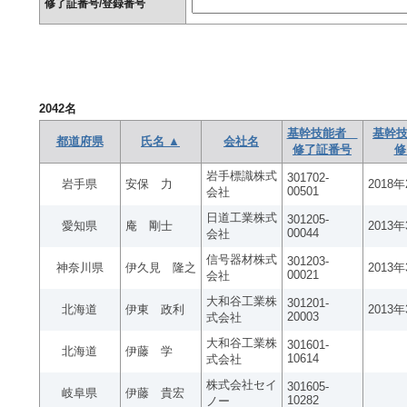
修了証番号/登録番号
2042
名
基幹技能者
基幹技
都道府県
氏名 ▲
会社名
修了証番号
修
岩手標識株式
301702-
岩手県
安保 力
2018
00501
会社
日道工業株式
301205-
愛知県
庵 剛士
2013
00044
会社
信号器材株式
301203-
神奈川県
伊久見 隆之
2013
00021
会社
大和谷工業株
301201-
北海道
伊東 政利
2013
20003
式会社
大和谷工業株
301601-
北海道
伊藤 学
10614
式会社
株式会社セイ
301605-
岐阜県
伊藤 貴宏
10282
ノー