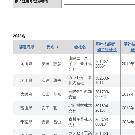
修了証番号/登録番号
2042
名
基幹技能者
基幹技
都道府県
氏名 ▲
会社名
修了証番号
修
山陽エースラ
301307-
岡山県
安達 憲彦
イン工業株式
2014
20634
会社
カンセイ工業
302503-
埼玉県
安達 悠生
10112
株式会社
有限会社西部
301703-
大阪府
安田 英知
2017
00023
安全
北陸機材株式
301304-
富山県
安田 聡
2013
20167
会社
森川産業株式
302403-
千葉県
安藤 昌也
2024
00010
会社
カンセイ工業
301803-