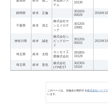
愛知県
鈴木 慎二
本道路シス
10130
テム
301603-
静岡県
鈴木 正倫
2016年1
00028
株式会社サ
301203-
千葉県
鈴木 清之
ンエイロテ
10081
ック
株式会社シ
301203-
神奈川県
鈴木 誠史
ビックロー
2013年3
00015
ド
カンセイ工
301803-
埼玉県
鈴木 太悟
10129
業株式会社
株式会社
302303-
埼玉県
鈴木 直也
10116
LYINEST
このページは、当協会が契約する
株式会社パイプ
います。