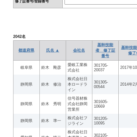
修了証番号/登録番号
2042
名
基幹技能
基幹技能
都道府県
氏名 ▲
会社名
者 修了証
修了
番号
愛岐工業株
301705-
岐阜県
鈴木 剛彦
2017年1
20037
式会社
株式会社日
301305-
静岡県
鈴木 修治
本ロードラ
2014年2
00544
イン
信号器材株
301605-
静岡県
鈴木 秀明
式会社静岡
10669
営業所
株式会社フ
301205-
静岡県
鈴木 準一
10095
ジライン
株式会社日
302105-