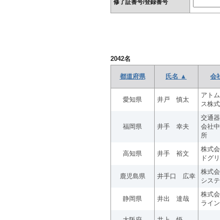
修了証番号/登録番号
2042
名
都道府県
氏名 ▲
会
アトム
愛知県
井戸 慎太
ス株式
交通器
福岡県
井手 幸夫
会社中
所
株式会
高知県
井手 裕文
ドグリ
株式会
鹿児島県
井手口 広幸
システ
株式会
静岡県
井出 達哉
ライン
大阪府
井上 悟