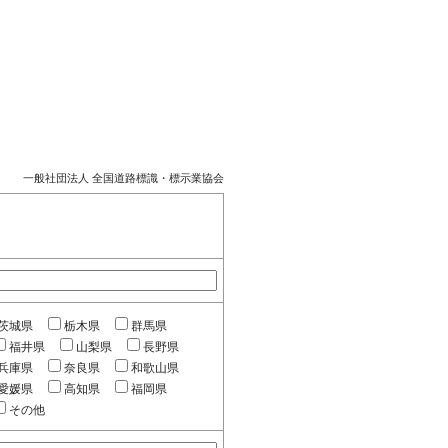
一般社団法人 全国道路標識・標示業協会
茨城県
栃木県
群馬県
福井県
山梨県
長野県
兵庫県
奈良県
和歌山県
愛媛県
高知県
福岡県
その他