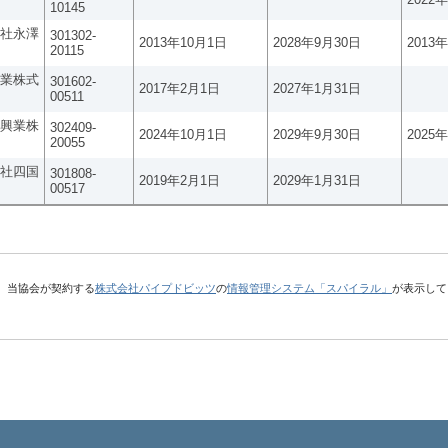
10145
社永澤
301302-
2013年10月1日
2028年9月30日
2013
20115
業株式
301602-
2017年2月1日
2027年1月31日
00511
興業株
302409-
2024年10月1日
2029年9月30日
2025
20055
社四国
301808-
2019年2月1日
2029年1月31日
00517
、当協会が契約する
株式会社パイプドビッツ
の
情報管理システム「スパイラル」
が表示して