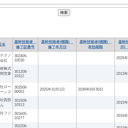
基幹技能者
基幹技能者(標識)
基幹技能者(標識)
基幹
社名
修了証番号
修了年月日
有効期限
示)
テクノ
302405-
2025
10530
会社
材株式
301209-
間営業
2013
10112
社ロー
302508-
2025年10月1日
2030年9月30日
00052
ーンズ
社西部
301509-
2015
10313
ム
社フジ
301605-
2016
10277
302206-
2022