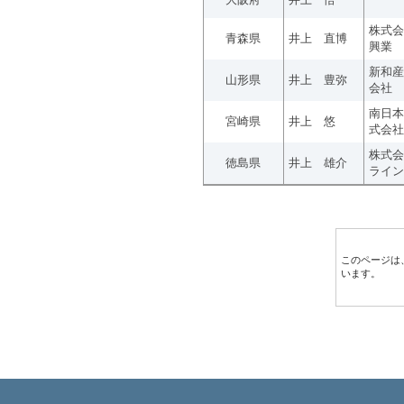
株式会
青森県
井上 直博
興業
新和産
山形県
井上 豊弥
会社
南日本
宮崎県
井上 悠
式会社
株式会
徳島県
井上 雄介
ライン
このページは
います。