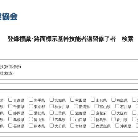
登録標識･路面標示基幹技能者講習修了者 検索
技(路面標示)
技(標識)
道
青森県
岩手県
宮城県
秋田県
山形県
福島県
県
千葉県
東京都
神奈川県
新潟県
富山県
石川県
県
静岡県
愛知県
三重県
滋賀県
京都府
大阪府
県
島根県
岡山県
広島県
山口県
徳島県
香川県
県
長崎県
熊本県
大分県
宮崎県
鹿児島県
沖縄県