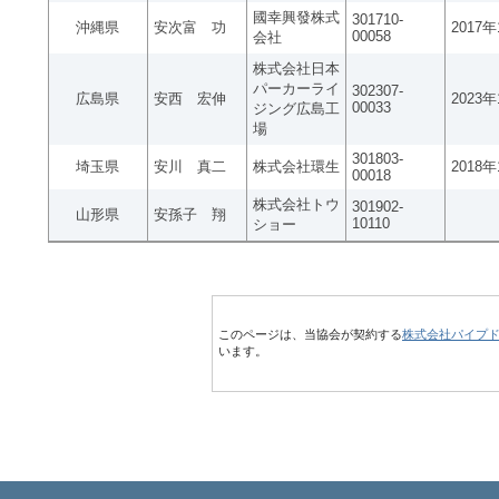
國幸興發株式
301710-
沖縄県
安次富 功
2017
00058
会社
株式会社日本
パーカーライ
302307-
広島県
安西 宏伸
2023
00033
ジング広島工
場
301803-
埼玉県
安川 真二
株式会社環生
2018
00018
株式会社トウ
301902-
山形県
安孫子 翔
10110
ショー
このページは、当協会が契約する
株式会社パイプ
います。