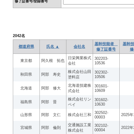
修了証番号/登録番号
2042
名
基幹技能者
基幹技
都道府県
氏名 ▲
会社名
修了証番号
修
日栄興業株式
302203-
東京都
阿久根 拓也
10536
会社
株式会社山田
302302-
秋田県
阿部 寿史
10506
塗料店
北海道技建株
301601-
北海道
阿部 修大
10609
式会社
株式会社リン
301602-
福島県
阿部 晋
10630
ペイ
302502-
山形県
阿部 文仁
株式会社三和
2025
00003
交通施設工業
302102-
宮城県
阿部 倫則
2022
00004
株式会社