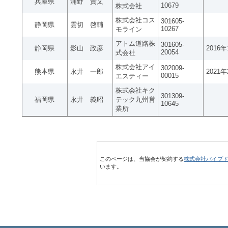
兵庫県
浦野 貴文
10679
株式会社
株式会社コス
301605-
静岡県
雲切 啓輔
10267
モライン
アトム道路株
301605-
静岡県
影山 政彦
2016
20054
式会社
株式会社アイ
302009-
熊本県
永井 一郎
2021
00015
エスティー
株式会社キク
301309-
福岡県
永井 義昭
テック九州営
10645
業所
このページは、当協会が契約する
株式会社パイプ
います。