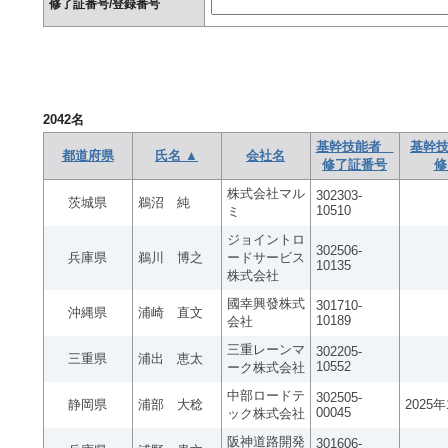
修了証番号/登録番号
2042
名
基幹技能者
基幹技
都道府県
氏名 ▲
会社名
修了証番号
修
株式会社マル
302303-
茨城県
鵜沼 純
10510
ミ
ジョイントロ
302506-
兵庫県
鵜川 博之
ードサービス
10135
株式会社
國幸興發株式
301710-
沖縄県
浦崎 直文
10189
会社
三重レーンマ
302205-
三重県
浦出 恵太
10552
ーク株式会社
中部ロードテ
302505-
静岡県
浦部 大稔
2025
00045
ック株式会社
阪神道路開発
301606-