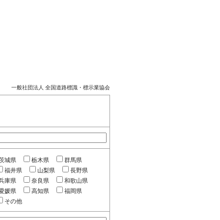
一般社団法人 全国道路標識・標示業協会
茨城県
栃木県
群馬県
福井県
山梨県
長野県
兵庫県
奈良県
和歌山県
愛媛県
高知県
福岡県
その他