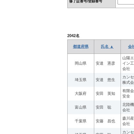
修了証番号/登録番号
2042
名
都道府県
氏名 ▲
会
山陽エ
岡山県
安達 憲彦
イン工
会社
カンセ
埼玉県
安達 悠生
株式会
有限会
大阪府
安田 英知
安全
北陸機
富山県
安田 聡
会社
森川産
千葉県
安藤 昌也
会社
カンセ