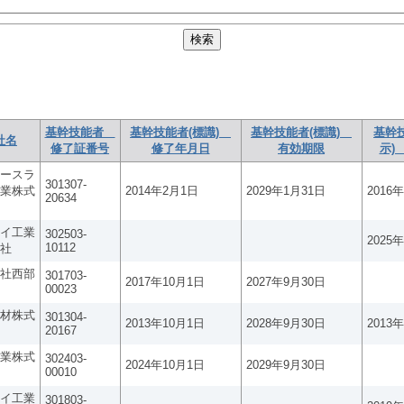
基幹技能者
基幹技能者(標識)
基幹技能者(標識)
基幹
社名
修了証番号
修了年月日
有効期限
示)
ースラ
301307-
業株式
2014年2月1日
2029年1月31日
2016
20634
イ工業
302503-
2025
10112
社
社西部
301703-
2017年10月1日
2027年9月30日
00023
材株式
301304-
2013年10月1日
2028年9月30日
2013
20167
業株式
302403-
2024年10月1日
2029年9月30日
00010
イ工業
301803-