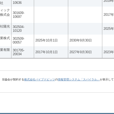
2019
10636
社
ィック
301609-
株式会
2017
10697
社陽光
302504-
2025
10120
業株式
302509-
2025年10月1日
2030年9月30日
00057
業有限
301705-
2017年10月1日
2027年9月30日
2023
20034
、当協会が契約する
株式会社パイプドビッツ
の
情報管理システム「スパイラル」
が表示して