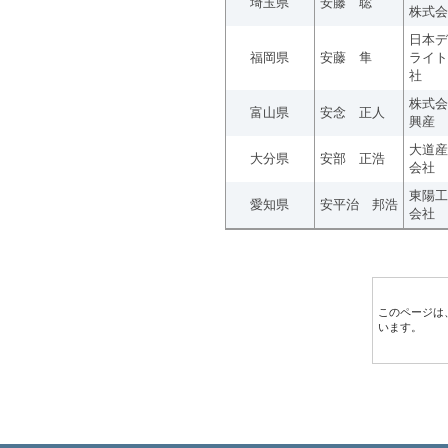
埼玉県
安藤 聡
株式会
日本デ
福岡県
安藤 隼
ライト
社
株式会
富山県
安念 正人
興産
大道産
大分県
安部 正浩
会社
東陽工
愛知県
安平治 邦浩
会社
このページは
います。