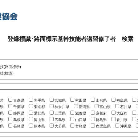
登録標識･路面標示基幹技能者講習修了者 検索
技(路面標示)
技(標識)
道
青森県
岩手県
宮城県
秋田県
山形県
福島県
県
千葉県
東京都
神奈川県
新潟県
富山県
石川県
県
静岡県
愛知県
三重県
滋賀県
京都府
大阪府
県
島根県
岡山県
広島県
山口県
徳島県
香川県
県
長崎県
熊本県
大分県
宮崎県
鹿児島県
沖縄県