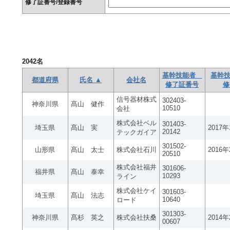
修了証番号/登録番号
2042
名
基幹技能者
基幹技
都道府県
氏名 ▲
会社名
修了証番号
修
信号器材株式
302403-
神奈川県
髙山 健作
10510
会社
株式会社ベル
301403-
埼玉県
髙山 実
2017
20142
テックガイア
301502-
山形県
髙山 太士
株式会社石川
2016
20510
株式会社福井
301606-
福井県
髙山 泰幸
10293
ライン
株式会社ケイ
301603-
埼玉県
髙山 法志
10640
ロード
301303-
神奈川県
髙杉 英之
株式会社扶桑
2014
00607