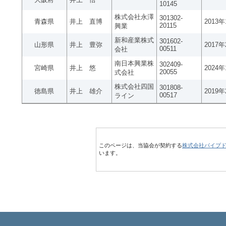
10145
株式会社永澤
301302-
青森県
井上 直博
2013
20115
興業
新和産業株式
301602-
山形県
井上 豊弥
2017
00511
会社
南日本興業株
302409-
宮崎県
井上 悠
2024
20055
式会社
株式会社四国
301808-
徳島県
井上 雄介
2019
00517
ライン
このページは、当協会が契約する
株式会社パイプ
います。