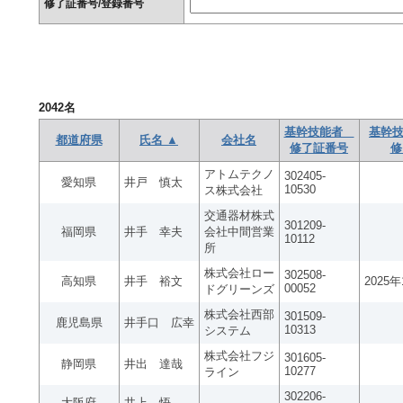
修了証番号/登録番号
2042
名
基幹技能者
基幹技
都道府県
氏名 ▲
会社名
修了証番号
修
アトムテクノ
302405-
愛知県
井戸 慎太
10530
ス株式会社
交通器材株式
301209-
福岡県
井手 幸夫
会社中間営業
10112
所
株式会社ロー
302508-
高知県
井手 裕文
2025
00052
ドグリーンズ
株式会社西部
301509-
鹿児島県
井手口 広幸
10313
システム
株式会社フジ
301605-
静岡県
井出 達哉
10277
ライン
302206-
大阪府
井上 悟