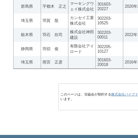
マーキングウ
301603-
群馬県
宇都木 正之
2020
20227
ェイ株式会社
カンセイ工業
302203-
埼玉県
羽賀 龍
10525
株式会社
株式会社神田
302203-
栃木県
羽石 欣司
2022
00011
建設
有限会社アイ
302205-
静岡県
羽切 俊
10127
ロード
301603-
埼玉県
雨宮 正彦
2016
20018
このページは、当協会が契約する
株式会社パイプ
います。