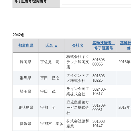
修了証番号/登録番号
2042
名
基幹技能者
基幹技
都道府県
氏名 ▲
会社名
修了証番号
修
株式会社キク
301605-
静岡県
宇佐見 明
テック静岡支
2016
00055
店
ダイケンテク
301503-
群馬県
宇田 昌之
10226
ノ株式会社
ライン企画工
302403-
埼玉県
宇田 茂
10517
業株式会社
鹿児島道路サ
301709-
鹿児島県
宇都 至
ービス株式会
2017
00051
社
株式会社協和
301908-
愛媛県
宇都宮 泰彦
10147
産業