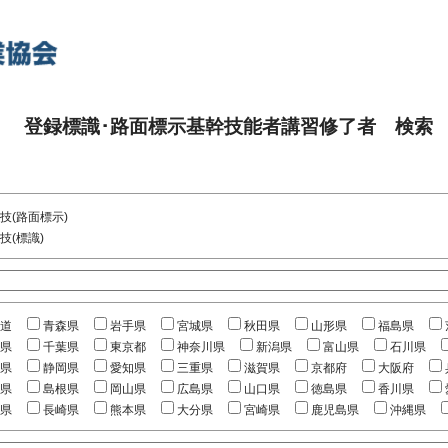
登録標識･路面標示基幹技能者講習修了者 検索
技(路面標示)
技(標識)
道
青森県
岩手県
宮城県
秋田県
山形県
福島県
県
千葉県
東京都
神奈川県
新潟県
富山県
石川県
県
静岡県
愛知県
三重県
滋賀県
京都府
大阪府
県
島根県
岡山県
広島県
山口県
徳島県
香川県
県
長崎県
熊本県
大分県
宮崎県
鹿児島県
沖縄県