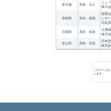
ニュー
東京都
髙倉 允人
株式会
有限会
長崎県
髙村 真樹
ンサー
与支店
交通施
宮城県
髙田 英雄
株式会
日本交
富山県
髙島 圭佑
株式会
このページは
います。