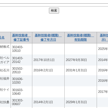
基幹技能者
基幹技能者(標識)
基幹技能者(標識)
基幹
社名
修了証番号
修了年月日
有効期限
示)
材株式
302403-
2025
10510
社ベル
301403-
2017年10月1日
2027年9月30日
2014
20142
ガイア
301502-
社石川
2016年2月1日
2031年1月31日
2016
20510
社福井
301606-
2016
10293
社ケイ
301603-
2017
10640
301303-
社扶桑
2014年2月1日
2029年1月31日
00607