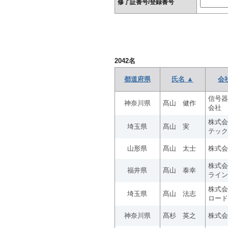
修了証番号/登録番号
2042
名
都道府県
氏名 ▲
会
信号器
神奈川県
髙山 健作
会社
株式会
埼玉県
髙山 実
テック
山形県
髙山 太士
株式会
株式会
福井県
髙山 泰幸
ライン
株式会
埼玉県
髙山 法志
ロード
神奈川県
髙杉 英之
株式会