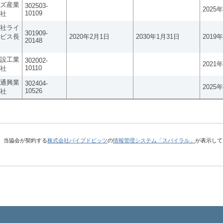
ズ産業
302503-
2025
10109
社
社ライ
301909-
ビス長
2020年2月1日
2030年1月31日
2019
20148
設工業
302002-
2021
10110
社
通興業
302404-
2025
10526
社
、当協会が契約する
株式会社パイプドビッツ
の
情報管理システム「スパイラル」
が表示して