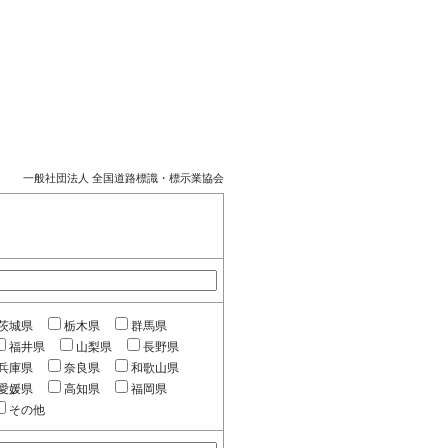
一般社団法人 全国道路標識・標示業協会
茨城県
栃木県
群馬県
福井県
山梨県
長野県
兵庫県
奈良県
和歌山県
愛媛県
高知県
福岡県
その他