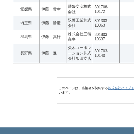
愛媛交安株式
301708-
愛媛県
伊藤 貴幸
10172
会社
双葉工業株式
301303-
埼玉県
伊藤 勝慶
10063
会社
株式会社三積
301803-
群馬県
伊藤 真行
10637
商事
矢木コーポレ
301703-
長野県
伊藤 進
ーション株式
10140
会社飯田支店
このページは、当協会が契約する
株式会社パイプ
います。