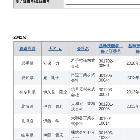
修了証番号/登録番号
2042
名
基幹技能者
基幹技
都道府県
氏名 ▲
会社名
修了証番号
修
岩手標識株式
301702-
岩手県
安保 力
2018
00501
会社
日道工業株式
301205-
愛知県
庵 剛士
2013
00044
会社
信号器材株式
301203-
神奈川県
伊久見 隆之
2013
00021
会社
大和谷工業株
301201-
北海道
伊東 政利
2013
20003
式会社
大和谷工業株
301601-
北海道
伊藤 学
10614
式会社
株式会社セイ
301605-
岐阜県
伊藤 貴宏
10282
ノー