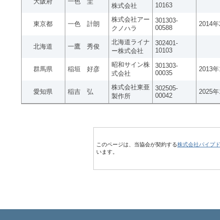
大阪府
一色 圭
10163
株式会社
株式会社アー
301303-
東京都
一色 計朗
2014
00588
クノハラ
北海道ライナ
302401-
北海道
一鷹 秀俊
10103
ー株式会社
昭和サイン株
301303-
群馬県
稲垣 好彦
2013
00035
式会社
株式会社東亜
302505-
愛知県
稲吉 弘
2025
00042
製作所
このページは、当協会が契約する
株式会社パイプ
います。