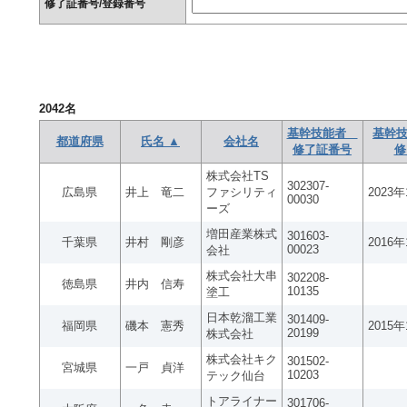
修了証番号/登録番号
2042
名
基幹技能者
基幹技
都道府県
氏名 ▲
会社名
修了証番号
修
株式会社TS
302307-
広島県
井上 竜二
ファシリティ
2023
00030
ーズ
増田産業株式
301603-
千葉県
井村 剛彦
2016
00023
会社
株式会社大串
302208-
徳島県
井内 信寿
10135
塗工
日本乾溜工業
301409-
福岡県
磯本 憲秀
2015
20199
株式会社
株式会社キク
301502-
宮城県
一戸 貞洋
10203
テック仙台
トアライナー
301706-