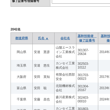
修了証番号/登録番号
2042
名
基幹技能者
基幹技
都道府県
氏名 ▲
会社名
修了証番号
修
山陽エースラ
301307-
岡山県
安達 憲彦
イン工業株式
2014
20634
会社
カンセイ工業
302503-
埼玉県
安達 悠生
10112
株式会社
有限会社西部
301703-
大阪府
安田 英知
2017
00023
安全
北陸機材株式
301304-
富山県
安田 聡
2013
20167
会社
森川産業株式
302403-
千葉県
安藤 昌也
2024
00010
会社
カンセイ工業
301803-