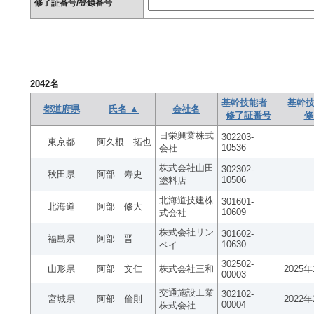
修了証番号/登録番号
2042
名
基幹技能者
基幹技
都道府県
氏名 ▲
会社名
修了証番号
修
日栄興業株式
302203-
東京都
阿久根 拓也
10536
会社
株式会社山田
302302-
秋田県
阿部 寿史
10506
塗料店
北海道技建株
301601-
北海道
阿部 修大
10609
式会社
株式会社リン
301602-
福島県
阿部 晋
10630
ペイ
302502-
山形県
阿部 文仁
株式会社三和
2025
00003
交通施設工業
302102-
宮城県
阿部 倫則
2022
00004
株式会社