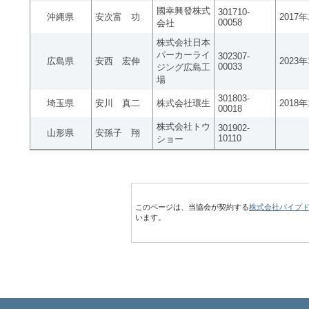
國幸興發株式
301710-
沖縄県
安次富 功
2017
00058
会社
株式会社日本
パーカーライ
302307-
広島県
安西 宏伸
2023
00033
ジング広島工
場
301803-
埼玉県
安川 真二
株式会社環生
2018
00018
株式会社トウ
301902-
山形県
安孫子 翔
10110
ショー
このページは、当協会が契約する
株式会社パイプ
います。