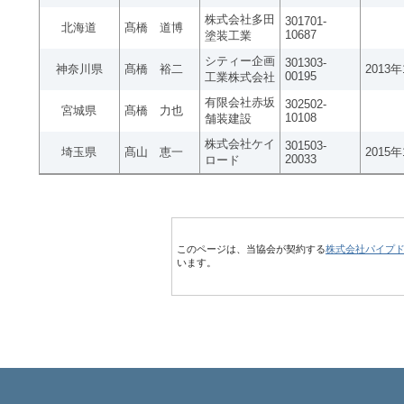
株式会社多田
301701-
北海道
髙橋 道博
10687
塗装工業
シティー企画
301303-
神奈川県
髙橋 裕二
2013
00195
工業株式会社
有限会社赤坂
302502-
宮城県
髙橋 力也
10108
舗装建設
株式会社ケイ
301503-
埼玉県
髙山 恵一
2015
20033
ロード
このページは、当協会が契約する
株式会社パイプ
います。