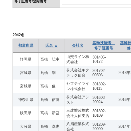
修了証番号/登録番号
2042
名
基幹技能者
基幹技
都道府県
氏名 ▲
会社名
修了証番号
修
山交ライン株
301405-
静岡県
髙橋 弘幸
10172
式会社
株式会社キク
301702-
宮城県
髙橋 剛
2018
00506
テック仙台
セフテイライ
301802-
宮城県
髙橋 俊
10113
ン株式会社
株式会社アシ
301603-
神奈川県
髙橋 信博
2016
20024
スト
三建塗装株式
301802-
秋田県
髙橋 新吾
10109
会社大仙支店
八扇産業株式
301209-
大分県
髙橋 卓也
2014
20090
会社