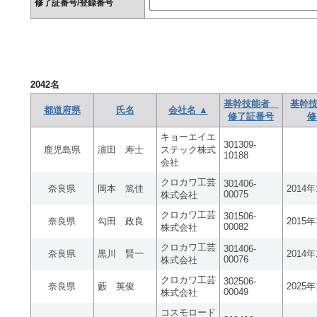
修了証番号/登録番号
2042
名
基幹技能者
基幹技
都道府県
氏名
会社名 ▲
修了証番号
修
キョーエイエ
301309-
鹿児島県
濵田 寿士
ステック株式
10188
会社
クロカワ工芸
301406-
奈良県
岡本 篤佳
2014
00075
株式会社
クロカワ工芸
301506-
奈良県
勾田 政良
2015
00082
株式会社
クロカワ工芸
301406-
奈良県
黒川 賢一
2014
00076
株式会社
クロカワ工芸
302506-
奈良県
藪 英俊
2025
00049
株式会社
コスモロード