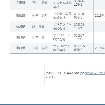
302406-
兵庫県
宮内 秀輔
システム株式
10542
会社
サクセス工業
301708-
高知県
中平 晃明
2018
00543
株式会社
サワダライン
302304-
石川県
詠 真吾
10124
株式会社
サン･ロード
301507-
山口県
山本 建一
10296
株式会社
サン･ロード
301707-
山口県
上村 圭祐
2018
00542
株式会社
このページは、当協会が契約する
株式会社パイプ
います。