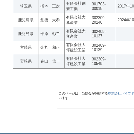
有限会社創
301703-
埼玉県
橋本 正次
2017年1
00018
新工業
有限会社大
302309-
鹿児島県
堂後 大孝
2024年1
20146
孝産業
有限会社大
302409-
鹿児島県
平原 彰二
10137
孝産業
有限会社大
302409-
宮崎県
金丸 和正
10139
坪建設工業
有限会社大
302309-
宮崎県
春山 信一
10549
坪建設工業
このページは、当協会が契約する
株式会社パイプ
います。