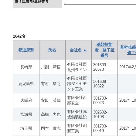
修了証番号/登録番号
2042
名
基幹技能
基幹技能
都道府県
氏名
会社名 ▲
者 修了証
修了
番号
有限会社西
301609-
長崎県
川副 新悟
2017年2
20573
九州ライン
有限会社西
301609-
鹿児島県
有村 敏之
部ダイヤモ
10322
ンド工業
有限会社西
301703-
大阪府
安田 英知
2017年1
00023
部安全
有限会社赤
302502-
宮城県
髙橋 力也
10108
坂舗装建設
有限会社創
301703-
埼玉県
岡本 貴志
2017年1
00019
新工業