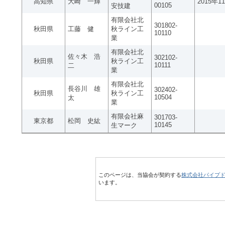
高知県
大崎 一輝
2015年1
00105
安技建
有限会社北
301802-
秋田県
工藤 健
秋ライン工
10110
業
有限会社北
佐々木 浩
302102-
秋田県
秋ライン工
10111
二
業
有限会社北
長谷川 雄
302402-
秋田県
秋ライン工
10504
太
業
有限会社麻
301703-
東京都
松岡 史紘
10145
生マーク
このページは、当協会が契約する
株式会社パイプ
います。