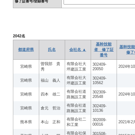
修了証番号/登録番号
2042
名
基幹技能
基幹技能
都道府県
氏名
会社名 ▲
者 修了証
修了
番号
曽我部 貴
有限会社大
302409-
宮崎県
2024年1
20050
秀
坪建設工業
有限会社大
302409-
宮崎県
福山 義人
10562
坪建設工業
有限会社道
302309-
宮崎県
四本 雄二
2024年1
20548
路施設工業
有限会社道
302409-
宮崎県
倉元 哲治
10136
路施設工業
有限会社二
302009-
熊本県
本山 正和
2021年2
00016
和工業
有限会社保
301508-