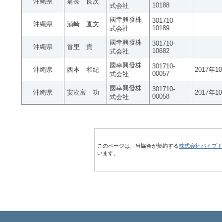
沖縄県
翁長 良次
10188
式会社
國幸興發株
301710-
沖縄県
浦崎 直文
10189
式会社
國幸興發株
301710-
沖縄県
首里 貢
10682
式会社
國幸興發株
301710-
沖縄県
西本 和紀
2017年1
00057
式会社
國幸興發株
301710-
沖縄県
安次富 功
2017年1
00058
式会社
このページは、当協会が契約する
株式会社パイプ
います。