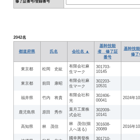
修了証番号/登録番号
2042
名
基幹技能
基幹技能
都道府県
氏名
会社名 ▲
者 修了証
修了
番号
有限会社麻
301703-
東京都
松岡 史紘
10145
生マーク
有限会社麻
302203-
東京都
前田 康昭
10531
生マーク
有限会社和
302406-
福井県
竹内 将貴
2024年1
00041
光
葉月工業株
302009-
鹿児島県
原田 秀作
10141
式会社
林 茂信(個
301608-
高知県
林 茂信
2016年1
20089
人へ送る)
國幸興發株
301710-