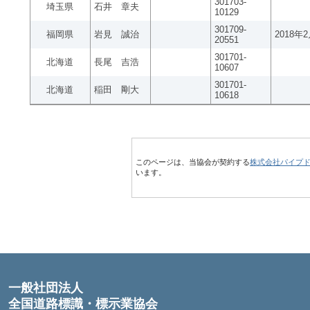
301703-
埼玉県
石井 章夫
10129
301709-
福岡県
岩見 誠治
2018年
20551
301701-
北海道
長尾 吉浩
10607
301701-
北海道
稲田 剛大
10618
このページは、当協会が契約する
株式会社パイプ
います。
一般社団法人
全国道路標識・標示業協会