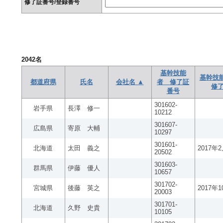
修了証番号/登録番号
2042
名
基幹技能
基幹技
都道府県
氏名
会社名 ▲
者 修了証
修
番号
301602-
岩手県
長澤 修一
10212
301607-
広島県
寄原 大輔
10297
301601-
北海道
太田 義之
2017年
20502
301603-
群馬県
伊藤 優人
10657
301702-
宮城県
後藤 英之
2017年
20003
301701-
北海道
久野 史貴
10105