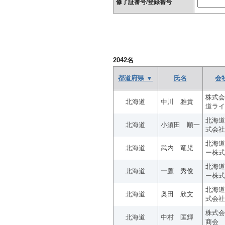
修了証番号/登録番号
2042
名
都道府県 ▼
氏名
会
株式会
北海道
中川 雅貴
道ライ
北海道
北海道
小須田 順一
式会社
北海道
北海道
武内 竜児
ー株式
北海道
北海道
一鷹 秀俊
ー株式
北海道
北海道
奥田 欣文
式会社
株式会
北海道
中村 匡輝
商会