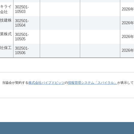
キライ
302501-
2026
10503
会社
技建株
302501-
2026
10504
業株式
302501-
2026
10505
社保工
302501-
2026
10506
、当協会が契約する
株式会社パイプドビッツ
の
情報管理システム「スパイラル」
が表示して