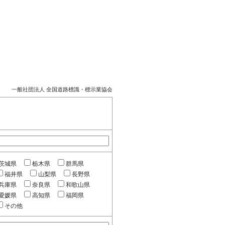
一般社団法人 全国道路標識・標示業協会
茨城県
栃木県
群馬県
福井県
山梨県
長野県
兵庫県
奈良県
和歌山県
愛媛県
高知県
福岡県
その他