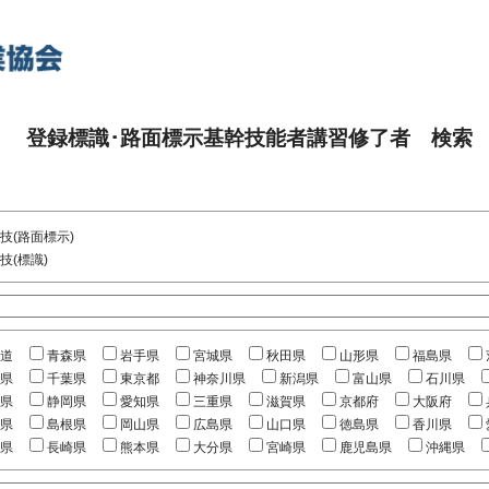
登録標識･路面標示基幹技能者講習修了者 検索
技(路面標示)
技(標識)
道
青森県
岩手県
宮城県
秋田県
山形県
福島県
県
千葉県
東京都
神奈川県
新潟県
富山県
石川県
県
静岡県
愛知県
三重県
滋賀県
京都府
大阪府
県
島根県
岡山県
広島県
山口県
徳島県
香川県
県
長崎県
熊本県
大分県
宮崎県
鹿児島県
沖縄県