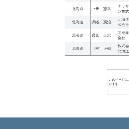
ナラサ
北海道
上田 憲幸
ン株式
北海道
北海道
柴谷 憲治
式会社
開発産
北海道
藤田 正志
会社
株式会
北海道
川村 正樹
北海道
このページは
います。