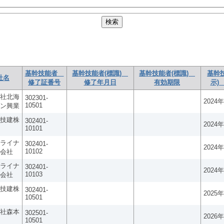
基幹技能者
基幹技能者(標識)
基幹技能者(標識)
基幹
社名
修了証番号
修了年月日
有効期限
示)
社北海
302301-
2024
10501
ン興業
技建株
302401-
2024
10101
ライナ
302401-
2024
10102
会社
ライナ
302401-
2024
10103
会社
技建株
302401-
2025
10501
社森本
302501-
2026
10501