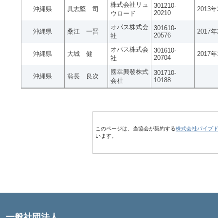
株式会社リュ
301210-
沖縄県
具志堅 司
2013
20210
ウロード
オパス株式会
301610-
沖縄県
桑江 一晋
2017
20576
社
オパス株式会
301610-
沖縄県
大城 健
2017
20704
社
國幸興發株式
301710-
沖縄県
翁長 良次
10188
会社
このページは、当協会が契約する
株式会社パイプ
います。
一般社団法人