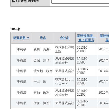
修了証番号/登録番号
2042
名
基幹技能者
基幹技
都道府県 ▼
氏名
会社名
修了証番号
修
株式会社沖縄
301310-
沖縄県
親川 英彦
2013
20080
工設
沖縄道路興業
301310-
沖縄県
金城 達也
2014
20583
株式会社
301310-
沖縄県
渡久地 政克
新星株式会社
2014
20582
株式会社リュ
301310-
沖縄県
平田 勉
2014
20585
ウロード
沖縄道路興業
301410-
沖縄県
喜納 政利
2019
20208
株式会社
301410-
沖縄県
伊保 恒次
新星株式会社
2014
20102