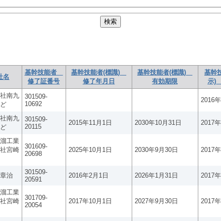
基幹技能者
基幹技能者(標識)
基幹技能者(標識)
基幹
社名
修了証番号
修了年月日
有効期限
示)
社南九
301509-
2016
10692
ど
社南九
301509-
2015年11月1日
2030年10月31日
2017
20115
ど
溜工業
301609-
社宮崎
2025年10月1日
2030年9月30日
2017
20698
301509-
章治
2016年2月1日
2026年1月31日
2017
20591
溜工業
301709-
社宮崎
2017年10月1日
2027年9月30日
2017
20054