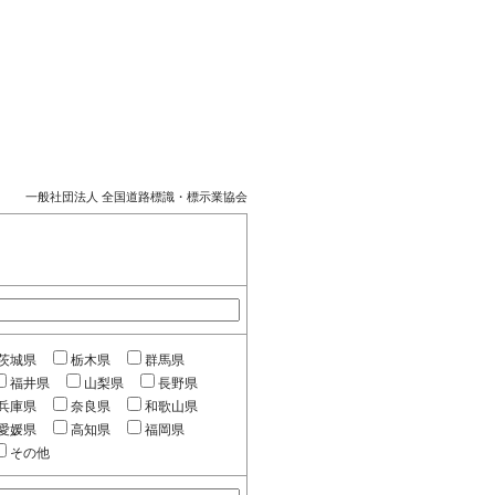
一般社団法人 全国道路標識・標示業協会
茨城県
栃木県
群馬県
福井県
山梨県
長野県
兵庫県
奈良県
和歌山県
愛媛県
高知県
福岡県
その他