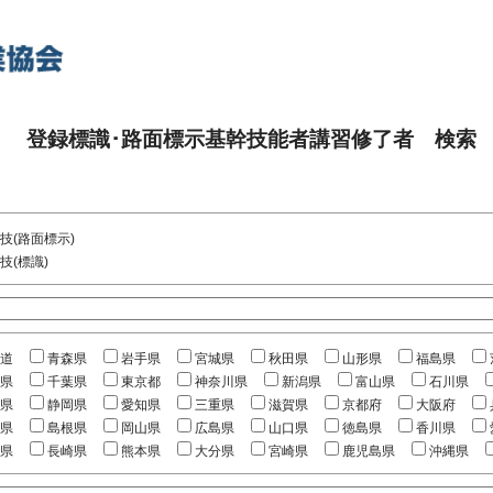
登録標識･路面標示基幹技能者講習修了者 検索
技(路面標示)
技(標識)
道
青森県
岩手県
宮城県
秋田県
山形県
福島県
県
千葉県
東京都
神奈川県
新潟県
富山県
石川県
県
静岡県
愛知県
三重県
滋賀県
京都府
大阪府
県
島根県
岡山県
広島県
山口県
徳島県
香川県
県
長崎県
熊本県
大分県
宮崎県
鹿児島県
沖縄県