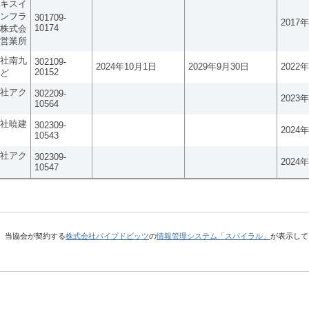
キスイ
ンフラ
301709-
2017
10174
株式会
営業所
社南九
302109-
2024年10月1日
2029年9月30日
2022
20152
ど
社アク
302209-
2023
10564
社暁建
302309-
2024
10543
社アク
302309-
2024
10547
、当協会が契約する
株式会社パイプドビッツ
の
情報管理システム「スパイラル」
が表示して