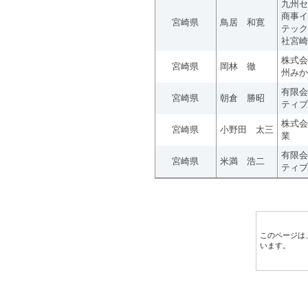
九州セ
商事イ
宮崎県
鳥居 和寛
テック
社宮崎
株式会
宮崎県
岡林 徹
州みか
有限会
宮崎県
朝倉 勝昭
ティブ
株式会
宮崎県
小野田 太三
業
有限会
宮崎県
米満 浩二
ティブ
このページは
います。