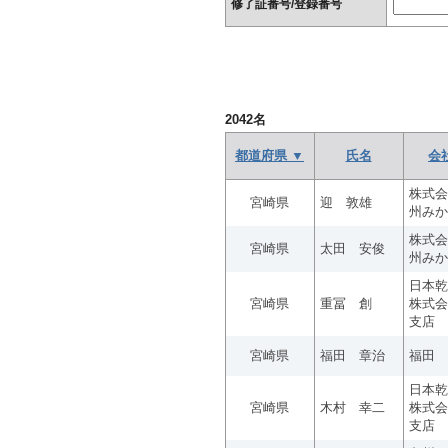
修了証番号/登録番号
2042
名
都道府県 ▼
氏名
会
株式会
宮崎県
迎 敦雄
州みか
株式会
宮崎県
太田 安俊
州みか
日本乾
宮崎県
重冨 創
株式会
支店
宮崎県
福田 章治
福田 
日本乾
宮崎県
木村 幸二
株式会
支店